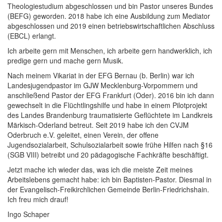
Theologiestudium abgeschlossen und bin Pastor unseres Bundes
(BEFG) geworden. 2018 habe ich eine Ausbildung zum Mediator
abgeschlossen und 2019 einen betriebswirtschaftlichen Abschluss
(EBCL) erlangt.
Ich arbeite gern mit Menschen, ich arbeite gern handwerklich, ich
predige gern und mache gern Musik.
Nach meinem Vikariat in der EFG Bernau (b. Berlin) war ich
Landesjugendpastor im GJW Mecklenburg-Vorpommern und
anschließend Pastor der EFG Frankfurt (Oder). 2016 bin ich dann
gewechselt in die Flüchtlingshilfe und habe in einem Pilotprojekt
des Landes Brandenburg traumatisierte Geflüchtete im Landkreis
Märkisch-Oderland betreut. Seit 2019 habe ich den CVJM
Oderbruch e.V. geleitet, einen Verein, der offene
Jugendsozialarbeit, Schulsozialarbeit sowie frühe Hilfen nach §16
(SGB VIII) betreibt und 20 pädagogische Fachkräfte beschäftigt.
Jetzt mache ich wieder das, was ich die meiste Zeit meines
Arbeitslebens gemacht habe: ich bin Baptisten-Pastor. Diesmal in
der Evangelisch-Freikirchlichen Gemeinde Berlin-Friedrichshain.
Ich freu mich drauf!
Ingo Schaper