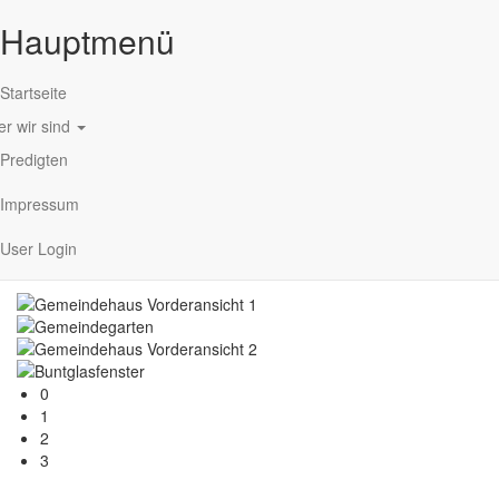
Hauptmenü
Startseite
r wir sind
Direkt zum Inhalt
Predigten
Impressum
User Login
Unsere Gemeinde
0
1
2
3