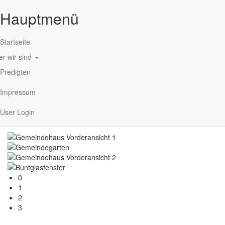
Hauptmenü
Startseite
r wir sind
Direkt zum Inhalt
Predigten
Impressum
User Login
Unsere Gemeinde
0
1
2
3