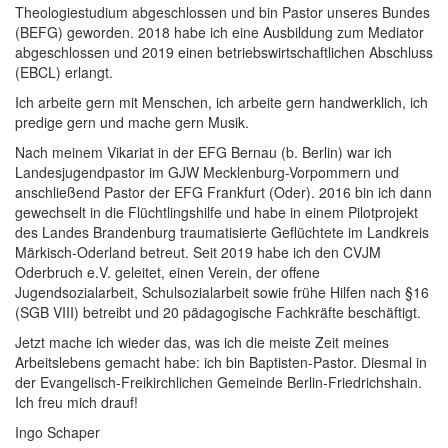
Theologiestudium abgeschlossen und bin Pastor unseres Bundes
(BEFG) geworden. 2018 habe ich eine Ausbildung zum Mediator
abgeschlossen und 2019 einen betriebswirtschaftlichen Abschluss
(EBCL) erlangt.
Ich arbeite gern mit Menschen, ich arbeite gern handwerklich, ich
predige gern und mache gern Musik.
Nach meinem Vikariat in der EFG Bernau (b. Berlin) war ich
Landesjugendpastor im GJW Mecklenburg-Vorpommern und
anschließend Pastor der EFG Frankfurt (Oder). 2016 bin ich dann
gewechselt in die Flüchtlingshilfe und habe in einem Pilotprojekt
des Landes Brandenburg traumatisierte Geflüchtete im Landkreis
Märkisch-Oderland betreut. Seit 2019 habe ich den CVJM
Oderbruch e.V. geleitet, einen Verein, der offene
Jugendsozialarbeit, Schulsozialarbeit sowie frühe Hilfen nach §16
(SGB VIII) betreibt und 20 pädagogische Fachkräfte beschäftigt.
Jetzt mache ich wieder das, was ich die meiste Zeit meines
Arbeitslebens gemacht habe: ich bin Baptisten-Pastor. Diesmal in
der Evangelisch-Freikirchlichen Gemeinde Berlin-Friedrichshain.
Ich freu mich drauf!
Ingo Schaper