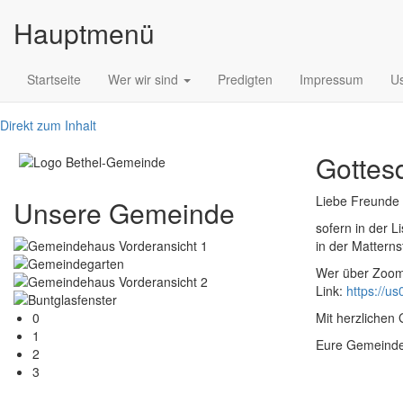
Hauptmenü
Startseite
Wer wir sind
Predigten
Impressum
Us
Direkt zum Inhalt
Gottes
Liebe Freunde
Unsere Gemeinde
sofern in der L
in der Matterns
Wer über Zoom 
Link:
https://u
0
Mit herzlichen
1
Eure Gemeinde
2
3