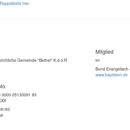
Rappelkiste hier.
Mitglied
kirchliche Gemeinde "Bethel" K.d.ö.R.
im
Bund Evangelisch-
www.baptisten.de
to
5 0000 05130091 83
XXX
09183
se