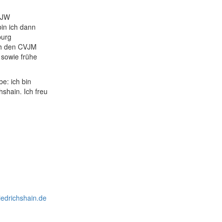
GJW
in ich dann
burg
ich den CVJM
 sowie frühe
e: ich bin
hshain. Ich freu
iedrichshain.de