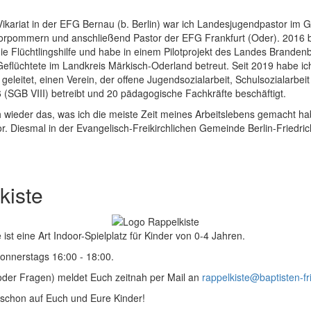
kariat in der EFG Bernau (b. Berlin) war ich Landesjugendpastor im 
rpommern und anschließend Pastor der EFG Frankfurt (Oder). 2016 b
ie Flüchtlingshilfe und habe in einem Pilotprojekt des Landes Branden
 Geflüchtete im Landkreis Märkisch-Oderland betreut. Seit 2019 habe 
geleitet, einen Verein, der offene Jugendsozialarbeit, Schulsozialarbeit
 (SGB VIII) betreibt und 20 pädagogische Fachkräfte beschäftigt.
h wieder das, was ich die meiste Zeit meines Arbeitslebens gemacht hab
r. Diesmal in der Evangelisch-Freikirchlichen Gemeinde Berlin-Friedric
kiste
 ist eine Art Indoor-Spielplatz für Kinder von 0-4 Jahren.
Donnerstags 16:00 - 18:00.
(oder Fragen) meldet Euch zeitnah per Mail an
rappelkiste@baptisten-fr
 schon auf Euch und Eure Kinder!