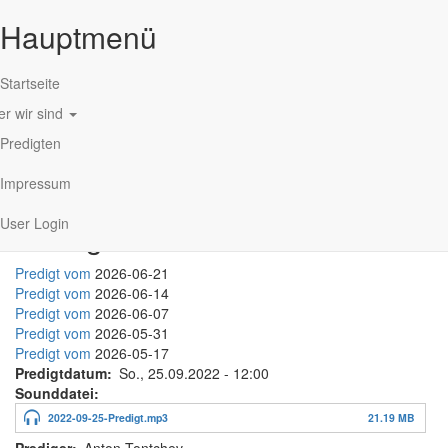
Hauptmenü
Startseite
r wir sind
Direkt zum Inhalt
Predigten
Impressum
User Login
Predigt-Mitschnitte
Predigt vom
2026-06-21
Predigt vom
2026-06-14
Predigt vom
2026-06-07
Predigt vom
2026-05-31
Predigt vom
2026-05-17
Predigtdatum
So., 25.09.2022 - 12:00
Sounddatei
2022-09-25-Predigt.mp3
21.19 MB